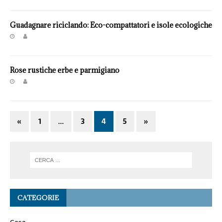
Guadagnare riciclando: Eco-compattatori e isole ecologiche
Rose rustiche erbe e parmigiano
«
1
…
3
4
5
»
CATEGORIE
Casa