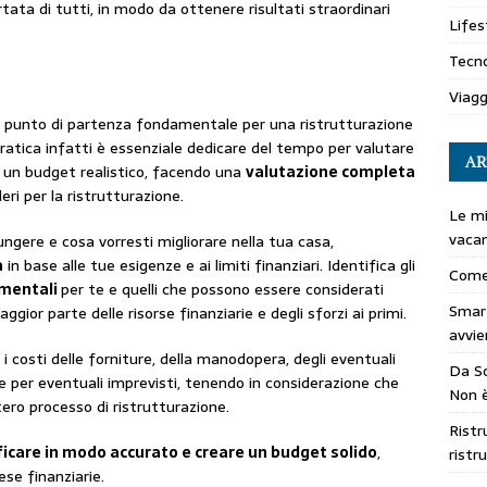
ata di tutti, in modo da ottenere risultati straordinari
Lifes
Tecno
Viagg
l punto di partenza fondamentale per una ristrutturazione
ratica infatti è essenziale dedicare del tempo per valutare
AR
e un budget realistico, facendo una
valutazione completa
eri per la ristrutturazione.
Le mi
vaca
iungere e cosa vorresti migliorare nella tua casa,
à
in base alle tue esigenze e ai limiti finanziari. Identifica gli
Come
mentali
per te e quelli che possono essere considerati
Smar
ior parte delle risorse finanziarie e degli sforzi ai primi.
avvie
 i costi delle forniture, della manodopera, degli eventuali
Da So
 per eventuali imprevisti, tenendo in considerazione che
Non è
tero processo di ristrutturazione.
Ristr
ficare in modo accurato e creare un budget solido
,
ristr
se finanziarie.