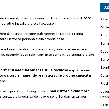
AR
 i lavori di ristrutturazione, potresti considerare di
fare
Alber
 pareti o installare piccoli accessori.
Bigli
lavoro di ristrutturazione può rappresentare un’ottima
Parte
dare un tocco personale alla propria casa.
Terme
erare ad esempio di appendere quadri, montare mensole o
Coupo
mia, essendo lavori relativamente semplici da eseguire e che
Tante
Bomb
formarsi adeguatamente sulle tecniche
e gli strumenti
Caram
to e sicuro,
rimanendo realistici sulle proprie capacità
ere.
Riuti
ntato, perciò non bisognerebbe
mai esitare a chiamare
Lavo
sicurezza e la qualità del lavoro sono fondamentali per
un’en
10 ri