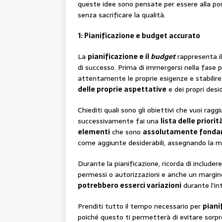
queste idee sono pensate per essere alla port
senza sacrificare la qualità.
1: Pianificazione e budget accurato
La
pianificazione e il
budget
rappresenta i
di successo. Prima di immergersi nella fase p
attentamente le proprie esigenze e stabilir
delle proprie aspettative
e dei propri desid
Chiediti quali sono gli obiettivi che vuoi ragg
successivamente fai una
lista delle priorit
elementi
che sono
assolutamente fonda
come aggiunte desiderabili, assegnando la magg
Durante la pianificazione, ricorda di includere
permessi o autorizzazioni e anche un margine
potrebbero esserci variazioni
durante l’in
Prenditi tutto il tempo necessario per
piani
poiché questo ti permetterà di evitare sorpre