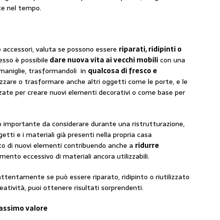
ce nel tempo.
 o accessori, valuta se possono essere
riparati, ridipinti o
sso è possibile
dare nuova vita ai vecchi mobili
con una
maniglie, trasformandoli in
qualcosa di fresco e
tilizzare o trasformare anche altri oggetti come le porte, e le
zzate per creare nuovi elementi decorativi o come base per
 importante da considerare durante una ristrutturazione,
etti e i materiali già presenti nella propria casa
sto di nuovi elementi contribuendo anche a
ridurre
mento eccessivo di materiali ancora utilizzabili.
attentamente se può essere riparato, ridipinto o riutilizzato
eatività, puoi ottenere risultati sorprendenti.
 massimo valore