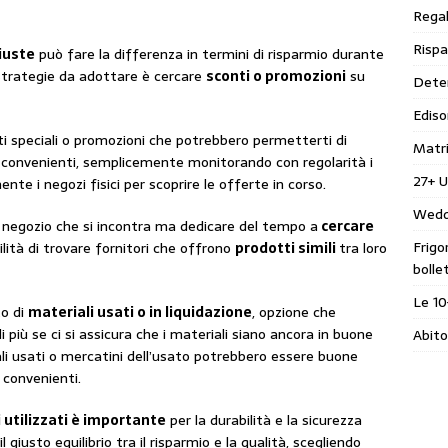
Regal
Rispa
giuste
può fare la differenza in termini di risparmio durante
 strategie da adottare è cercare
sconti o promozioni
su
Deter
Ediso
 speciali o promozioni che potrebbero permetterti di
Matr
iù convenienti, semplicemente monitorando con regolarità i
27+ U
ente i negozi fisici per scoprire le offerte in corso.
Wedd
 negozio che si incontra ma dedicare del tempo a
cercare
Frigo
ilità di trovare fornitori che offrono
prodotti simili
tra loro
bolle
Le 10
to di
materiali usati o in liquidazione
, opzione che
più se ci si assicura che i materiali siano ancora in buone
Abito
iali usati o mercatini dell’usato potrebbero essere buone
i convenienti.
i utilizzati è importante
per la durabilità e la sicurezza
l giusto equilibrio tra il risparmio e la qualità, scegliendo