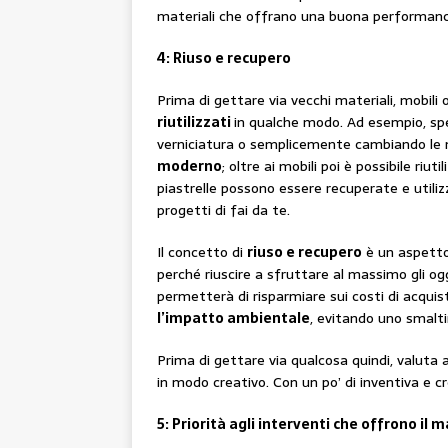
materiali che offrano una buona performan
4: Riuso e recupero
Prima di gettare via vecchi materiali, mobili
riutilizzati
in qualche modo. Ad esempio, spe
verniciatura o semplicemente cambiando le 
moderno
; oltre ai mobili poi è possibile riu
piastrelle possono essere recuperate e utili
progetti di fai da te.
Il concetto di
riuso e recupero
è un aspetto
perché riuscire a sfruttare al massimo gli ogg
permetterà di risparmiare sui costi di acqui
l’impatto ambientale
, evitando uno smalti
Prima di gettare via qualcosa quindi, valuta 
in modo creativo. Con un po’ di inventiva e cr
5: Priorità agli interventi che offrono il