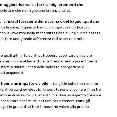
maggiori risorse e sforzi a miglioramenti che
oprietà o che ne migliorano la funzionalità.
e la
ristrutturazione della cucina o del bagno
, spazi che
e delle case, in quanto hanno un impatto significativo
mmobile. Investire nella modernizzazione di una cucina datata
ò fare una grande differenza nell’aspetto e nella
e quali altri interventi potrebbero apportare un valore
 sistemi di riscaldamento e raffreddamento più efficienti
tarti a ridurre i costi delle bollette energetiche e
ali acquirenti.
e hanno un impatto visibile
e tangibile sulla tua casa; ciò
nti idraulici ed elettrici, la sostituzione di porte e finestre
allazione di un nuovo pavimento che doni un aspetto fresco e
consultare esperti del settore per ottenere
consigli
egici in grado di offrire il massimo valore alla propria