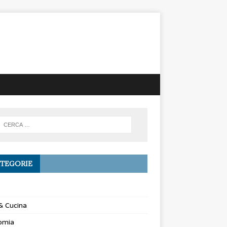
TEGORIE
& Cucina
omia