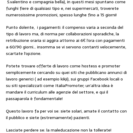
S.valentino e compagnia bella), in questi mesi spuntano come
funghi fiere di qualsiasi tipo e, nei supermercati, troverete
numerosissime promozioni, spesso lunghe fino a 15 giorni!
Punto dolente, i pagamenti: il compenso varia a seconda del
tipo di lavoro ma, di norma per collaborazioni sporadiche, la
retribuzione oraria si aggira attorno ai 6€ l’ora con pagamenti
a 60/90 giorni… insomma se vi servono contanti velocemente,
scartate l’opzione.
Potete trovare offerte di lavoro come hostess e promoter
semplicemente cercando su quei siti che pubblicano annunci di
lavoro generici ( ad esempio kikji), sui gruppi Facebook locali o
su siti specializzati come ItaliaPromoter; un’altra idea è
mandare il curriculum alle agenzie del settore, e qui il
passaparola è fondamentale!
Questo lavoro fa per voi se: siete solari, amate il contatto con
il pubblico e siete (estremamente) pazienti.
Lasciate perdere se: la maleducazione non la tollerate!