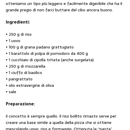
otteniamo un tipo più leggero e facilmente digeribile che ha il
grande pregio di non farci buttare del cibo ancora buono.
Ingredienti:
• 250 g di riso
• 1 uovo
• 100 g di grana padano grattugiato
• 1 barattolo di polpa di pomodoro da 400 g
• 1 cucchiaio di cipolla tritata (anche surgelata)
• 250 g di mozzarella
• 1 ciuffo di basilico
• pangrattato
• olio extravergine di oliva
• sale
Preparazione:
il concetto è sempre quello. Il riso bollito rimasto serve per
creare una base simile a quella della pizza che si ottiene
mescolando uovo, riso e formaggio. Ottenuta la “pasta”