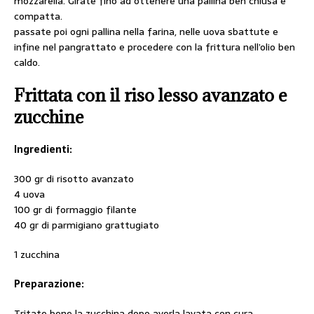
mozzarella. Girate fino ad ottenere una pallina ben chiusa e
compatta.
passate poi ogni pallina nella farina, nelle uova sbattute e
infine nel pangrattato e procedere con la frittura nell’olio ben
caldo.
Frittata con il riso lesso avanzato e
zucchine
Ingredienti:
300 gr di risotto avanzato
4 uova
100 gr di formaggio filante
40 gr di parmigiano grattugiato
1 zucchina
Preparazione:
Tritate bene la zucchina dopo averla lavata con cura.