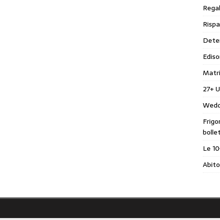
Regal
Rispa
Deter
Ediso
Matr
27+ U
Wedd
Frigo
bolle
Le 10
Abito