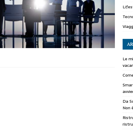
Lifes
Tecno
Viagg
AR
Le mi
vaca
Come
Smar
avvie
Da So
Non è
Ristr
ristr