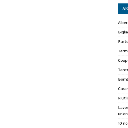
AR
Alber
Bigli
Parte
Terme
Coupo
Tante
Bomb
Caram
Riuti
Lavo
un’en
10 ri