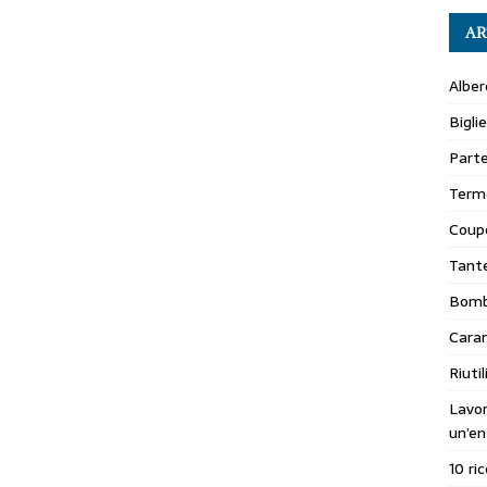
AR
Alber
Bigli
Parte
Terme
Coupo
Tante
Bomb
Caram
Riuti
Lavo
un’en
10 ri