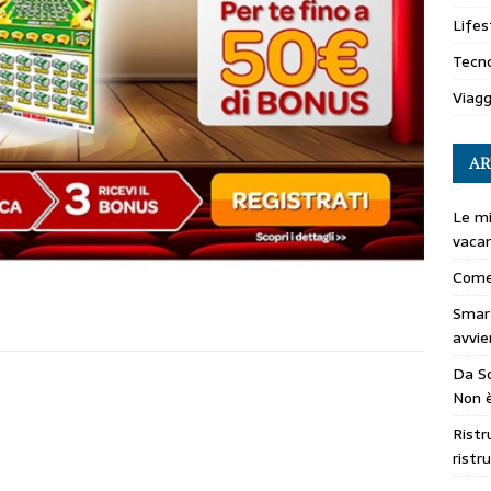
Lifes
Tecno
Viagg
AR
Le mi
vaca
Come
Smar
avvie
Da So
Non è
Ristr
ristr