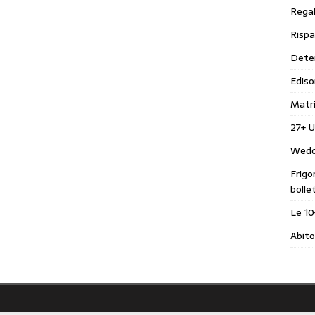
Regal
Rispa
Deter
Ediso
Matr
27+ U
Wedd
Frigo
bolle
Le 10
Abito