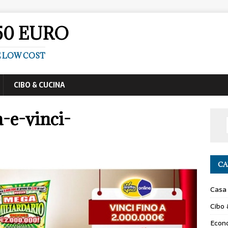
50 EURO
E LOW COST
CIBO & CUCINA
a-e-vinci-
CA
Casa
Cibo 
Econ