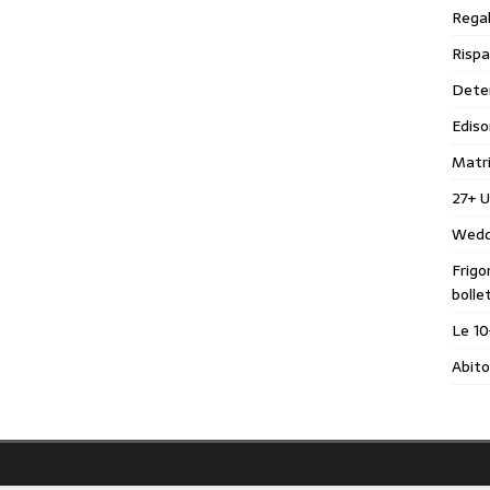
Regal
Rispa
Deter
Ediso
Matr
27+ U
Wedd
Frigo
bolle
Le 10
Abito