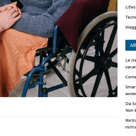
Lifes
Tecno
Viagg
AR
Le mi
vaca
Come
Smar
avvie
Da So
Non è
Ristr
ristr