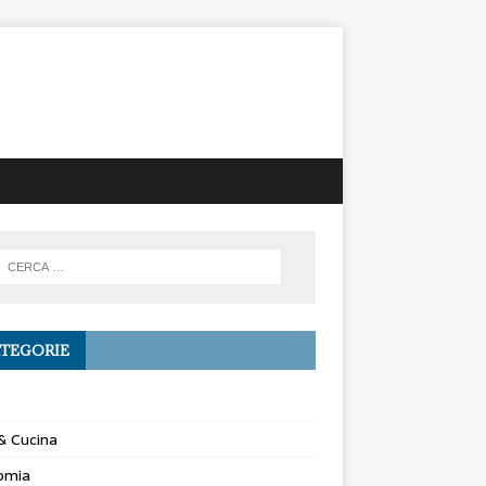
TEGORIE
& Cucina
omia