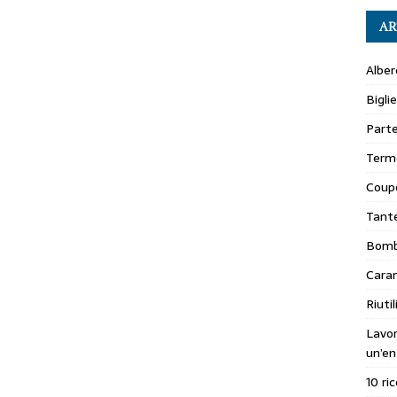
AR
Alber
Bigli
Parte
Terme
Coupo
Tante
Bomb
Caram
Riuti
Lavo
un’en
10 ri